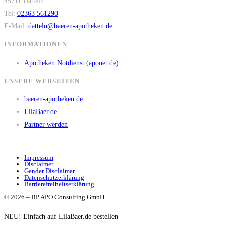
45711 Datteln
Tel:
02363 561290
E-Mail:
datteln@baeren-apotheken.de
INFORMATIONEN
Apotheken Notdienst (aponet.de)
UNSERE WEBSEITEN
baeren-apotheken.de
LilaBaer.de
Partner werden
Impressum
Disclaimer
Gender Disclaimer
Datenschutzerklärung
Barrierefreiheitserklärung
© 2026 – BP APO Consulting GmbH
NEU! Einfach auf LilaBaer.de bestellen